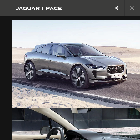
JAGUAR I-PACE
KHÁM PHÁ I-PACE
THƯ VIỆN ẢNH I-PACE
THAM GIA TRÒ CHUYỆN
FIND US NOW