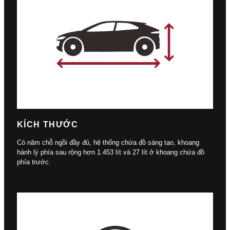
KÍCH THƯỚC
Có năm chỗ ngồi đầy đủ, hệ thống chứa đồ sáng tạo, khoang
hành lý phía sau rộng hơn 1.453 lít và 27 lít ở khoang chứa đồ
phía trước.