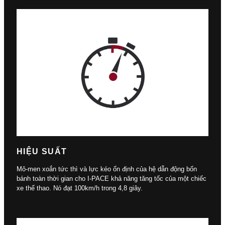
HIỆU SUẤT
Mô-men xoắn tức thì và lực kéo ổn định của hệ dẫn động bốn
bánh toàn thời gian cho I-PACE khả năng tăng tốc của một chiếc
xe thể thao. Nó đạt 100km/h trong 4,8 giây.