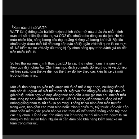
††
Xem các chỉ số WLTP
WLTP là hệ thống các bài kiểm định chính thức mới của châu Âu nhằm tính
toán chỉ số nhiên liệu tiêu thụ và CO2 tiêu chuẩn cho dòng xe du lịch. Nó đo
mức nhiên liệu, năng lượng tiêu thụ, quãng đường và lượng khí thải. Bộ tiêu
chuẩn này được thiết kế để cung cấp các số liệu gần với thói quen lái xe thực
tế. Nó kiểm tra xe với đầy đủ trang bị tùy chọn bằng quy trình đánh giá chi tiết
trên nhiều kiểu lái.
Số liệu thử nghiệm chính thức của EU từ các thử nghiệm của nhà sản xuất
theo quy định châu Âu. Chỉ nhằm mục đích so sánh. Số liệu thực tế và dữ liệu
về hiệu suất tổng thể xe điện có thể thay đổi tùy theo các kiểu lái xe và môi
trường khác nhau.
Một vài tính năng chuyên biệt được mô tả có thể là tùy chọn, vui lòng liên hệ
nhà bán lẻ Jaguar để biết thêm chi tiết. Một vài tính năng yêu cầu lắp SIM với
gói dữ liệu thích hợp và hợp đồng thuê bao cần được gia hạn sau khi hết thời
hạn đăng ký ban đầu bởi nhà bán lẻ. Kết nối mạng điện thoại di động có thể
không giống nhau tại tất cả địa phương. Thông tin và hình ảnh hiển thị trên
trang web, bao gồm các màn hình hoặc trình tự hiển thị, tuỳ thuộc vào các cập
nhật phần mềm, các phiên bản và các thay đổi hiển thị/hệ thống khác tuỳ theo
các tuỳ chọn. Tất cả các tính năng tiện ích trong xe chỉ nên được người lái sử
dụng khi thật sự an toàn. Người lái cần đảm bảo khả năng kiểm soát xe an
toàn trong mọi lúc.