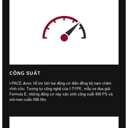
CÔNG SUẤT
I-PACE được hỗ trợ bởi hai động cơ điện đồng bộ nam châm
vĩnh cửu. Tương tự công nghệ của I-TYPE, mẫu xe đua giải
Formula E, những động cơ này sản sinh công suất 400 PS và
mô-men xoắn 696 Nm.