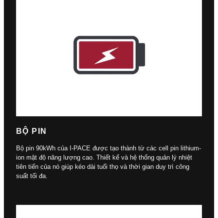
BỘ PIN
Bộ pin 90kWh của I-PACE được tạo thành từ các cell pin lithium-
ion mật độ năng lượng cao. Thiết kế và hệ thống quản lý nhiệt
tiên tiến của nó giúp kéo dài tuổi thọ và thời gian duy trì công
suất tối đa.