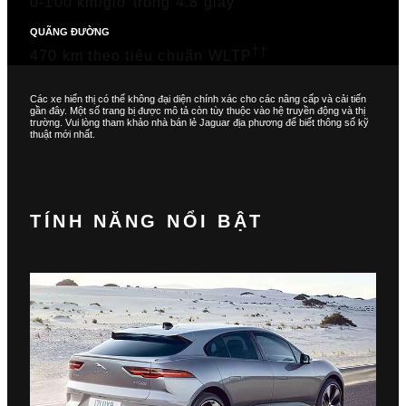
0-100 km/giờ trong 4.8 giây
QUÃNG ĐƯỜNG
††
470 km theo tiêu chuẩn WLTP
Các xe hiển thị có thể không đại diện chính xác cho các nâng cấp và cải tiến
gần đây. Một số trang bị được mô tả còn tùy thuộc vào hệ truyền động và thị
trường. Vui lòng tham khảo nhà bán lẻ Jaguar địa phương để biết thông số kỹ
thuật mới nhất.
TÍNH NĂNG NỔI BẬT