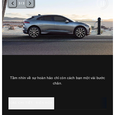
3
/
3
Tầm nhìn về sự hoàn hảo chỉ còn cách bạn một vài bước
chân.
CÁC CHI TIẾT
ĐIỆN HÓA