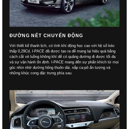
ĐƯỜNG NÉT CHUYỂN ĐỘNG
Với thiết kế thanh lịch, có tính khí động học cao với hệ số kéo
thấp 0,29Cd, I-PACE đã được tạo ra để mang lại hiệu quả bằng
cách cắt xẻ luồng không khí để có quãng đường đi được tối đa
và sự vận hành ổn định. I-PACE mang đến sự phấn khích từ mọi
góc nhìn nhờ đường hông thuôn dài, nắp ca-pô ấn tượng và
những khúc cong đặc trưng phía sau.